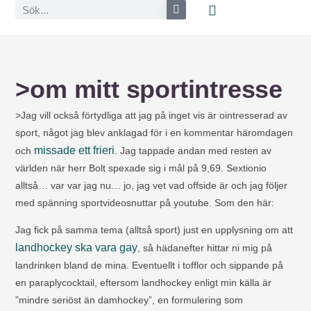
>om mitt sportintresse
>Jag vill också förtydliga att jag på inget vis är ointresserad av
sport, något jag blev anklagad för i en kommentar häromdagen
missade ett frieri
och
. Jag tappade andan med resten av
världen när herr Bolt spexade sig i mål på 9,69. Sextionio
alltså… var var jag nu… jo, jag vet vad offside är och jag följer
med spänning sportvideosnuttar på youtube. Som den här:
Jag fick på samma tema (alltså sport) just en upplysning om att
landhockey ska vara gay
, så hädanefter hittar ni mig på
landrinken bland de mina. Eventuellt i tofflor och sippande på
en paraplycocktail, eftersom landhockey enligt min källa är
”mindre seriöst än damhockey”, en formulering som