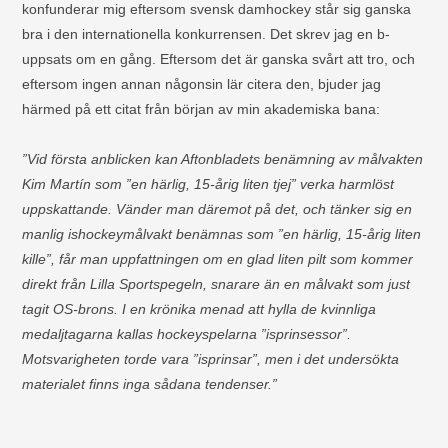
konfunderar mig eftersom svensk damhockey står sig ganska
bra i den internationella konkurrensen. Det skrev jag en b-
uppsats om en gång. Eftersom det är ganska svårt att tro, och
eftersom ingen annan någonsin lär citera den, bjuder jag
härmed på ett citat från början av min akademiska bana:
”Vid första anblicken kan Aftonbladets benämning av målvakten
Kim Martín som ”en härlig, 15-årig liten tjej” verka harmlöst
uppskattande. Vänder man däremot på det, och tänker sig en
manlig ishockeymålvakt benämnas som ”en härlig, 15-årig liten
kille”, får man uppfattningen om en glad liten pilt som kommer
direkt från Lilla Sportspegeln, snarare än en målvakt som just
tagit OS-brons. I en krönika menad att hylla de kvinnliga
medaljtagarna kallas hockeyspelarna ”isprinsessor”.
Motsvarigheten torde vara ”isprinsar”, men i det undersökta
materialet finns inga sådana tendenser.”