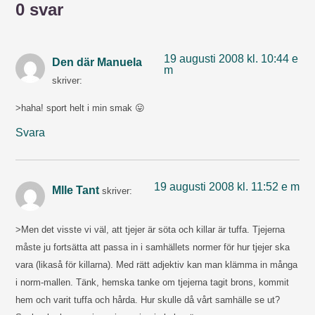
0 svar
19 augusti 2008 kl. 10:44 e
Den där Manuela
m
skriver:
>haha! sport helt i min smak 😛
Svara
19 augusti 2008 kl. 11:52 e m
Mlle Tant
skriver:
>Men det visste vi väl, att tjejer är söta och killar är tuffa. Tjejerna
måste ju fortsätta att passa in i samhällets normer för hur tjejer ska
vara (likaså för killarna). Med rätt adjektiv kan man klämma in många
i norm-mallen. Tänk, hemska tanke om tjejerna tagit brons, kommit
hem och varit tuffa och hårda. Hur skulle då vårt samhälle se ut?