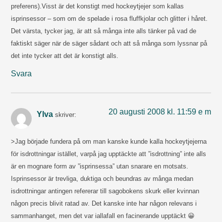
preferens).Visst är det konstigt med hockeytjejer som kallas
isprinsessor – som om de spelade i rosa fluffkjolar och glitter i håret.
Det värsta, tycker jag, är att så många inte alls tänker på vad de
faktiskt säger när de säger sådant och att så många som lyssnar på
det inte tycker att det är konstigt alls.
Svara
20 augusti 2008 kl. 11:59 e m
Ylva
skriver:
>Jag började fundera på om man kanske kunde kalla hockeytjejerna
för isdrottningar istället, varpå jag upptäckte att ”isdrottning” inte alls
är en mognare form av ”isprinsessa” utan snarare en motsats.
Isprinsessor är trevliga, duktiga och beundras av många medan
isdrottningar antingen refererar till sagobokens skurk eller kvinnan
någon precis blivit ratad av. Det kanske inte har någon relevans i
sammanhanget, men det var iallafall en facinerande upptäckt 😀